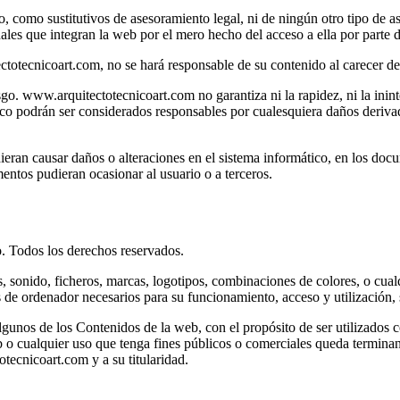
como sustitutivos de asesoramiento legal, ni de ningún otro tipo de as
nales que integran la web por el mero hecho del acceso a ella por parte d
ectotecnicoart.com, no se hará responsable de su contenido al carecer de
o. www.arquitectotecnicoart.com no garantiza ni la rapidez, ni la ininte
o podrán ser considerados responsables por cualesquiera daños derivados
ieran causar daños o alteraciones en el sistema informático, en los docu
entos pudieran ocasionar al usuario o a terceros.
 Todos los derechos reservados.
 sonido, ficheros, marcas, logotipos, combinaciones de colores, o cualq
 de ordenador necesarios para su funcionamiento, acceso y utilización, s
unos de los Contenidos de la web, con el propósito de ser utilizados c
 cualquier uso que tenga fines públicos o comerciales queda terminante
tecnicoart.com y a su titularidad.