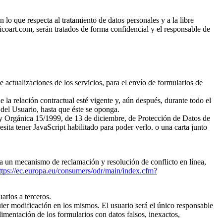
o que respecta al tratamiento de datos personales y a la libre
coart.com, serán tratados de forma confidencial y el responsable de
 actualizaciones de los servicios, para el envío de formularios de
 la relación contractual esté vigente y, aún después, durante todo el
 del Usuario, hasta que éste se oponga.
Ley Orgánica 15/1999, de 13 de diciembre, de Protección de Datos de
sita tener JavaScript habilitado para poder verlo.
o una carta junto
r a un mecanismo de reclamación y resolución de conflicto en línea,
ttps://ec.europa.eu/consumers/odr/main/index.cfm?
arios a terceros.
er modificación en los mismos. El usuario será el único responsable
imentación de los formularios con datos falsos, inexactos,