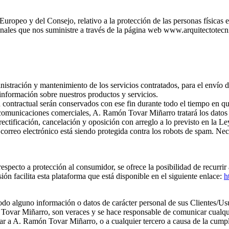
eo y del Consejo, relativo a la protección de las personas físicas en l
nales que nos suministre a través de la página web www.arquitectotecni
nistración y mantenimiento de los servicios contratados, para el envío de
 información sobre nuestros productos y servicios.
contractual serán conservados con ese fin durante todo el tiempo en que
de comunicaciones comerciales, A. Ramón Tovar Miñarro tratará los datos
ectificación, cancelación y oposición con arreglo a lo previsto en la 
 correo electrónico está siendo protegida contra los robots de spam. Nece
respecto a protección al consumidor, se ofrece la posibilidad de recurri
 facilita esta plataforma que está disponible en el siguiente enlace:
h
o alguno información o datos de carácter personal de sus Clientes/Usu
 Tovar Miñarro, son veraces y se hace responsable de comunicar cualqui
onar a A. Ramón Tovar Miñarro, o a cualquier tercero a causa de la cumpl