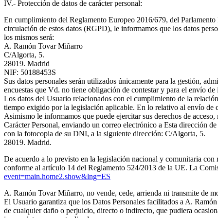
IV.- Protección de datos de carácter personal:
En cumplimiento del Reglamento Europeo 2016/679, del Parlamento Europ
circulación de estos datos (RGPD), le informamos que los datos perso
los mismos será:
A. Ramón Tovar Miñarro
C/Algorta, 5.
28019. Madrid
NIF: 50188453S
Sus datos personales serán utilizados únicamente para la gestión, admi
encuestas que Vd. no tiene obligación de contestar y para el envío de
Los datos del Usuario relacionados con el cumplimiento de la relación 
tiempo exigido por la legislación aplicable. En lo relativo al envío 
Asimismo le informamos que puede ejercitar sus derechos de acceso, r
Carácter Personal, enviando un correo electrónico a
Esta dirección de
con la fotocopia de su DNI, a la siguiente dirección: C/Algorta, 5.
28019. Madrid.
De acuerdo a lo previsto en la legislación nacional y comunitaria con 
conforme al artículo 14 del Reglamento 524/2013 de la UE. La Comisión
event=main.home2.show&lng=ES
A. Ramón Tovar Miñarro, no vende, cede, arrienda ni transmite de mod
El Usuario garantiza que los Datos Personales facilitados a A. Ramón
de cualquier daño o perjuicio, directo o indirecto, que pudiera ocasi