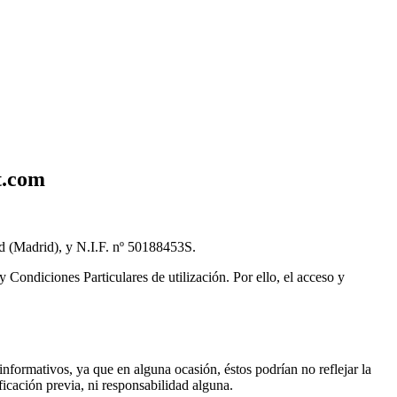
t.com
d (Madrid), y N.I.F. nº 50188453S.
y Condiciones Particulares de utilización. Por ello, el acceso y
nformativos, ya que en alguna ocasión, éstos podrían no reflejar la
icación previa, ni responsabilidad alguna.