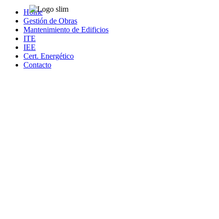
Home
Gestión de Obras
Mantenimiento de Edificios
ITE
IEE
Cert. Energético
Contacto