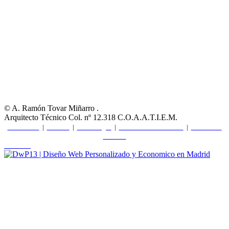
© A. Ramón Tovar Miñarro .
Arquitecto Técnico Col. nº 12.318 C.O.A.A.T.I.E.M.
Sobre ART
|
Galería
|
Aviso Legal
|
Politica de Privacidad
|
Politica de
Cookies
diseño web